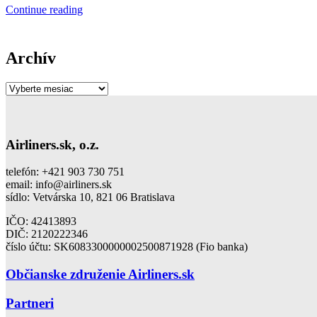
Continue reading
Archív
Archív
Airliners.sk, o.z.
telefón: +421 903 730 751
email: info@airliners.sk
sídlo: Vetvárska 10, 821 06 Bratislava
IČO: 42413893
DIČ:
2120222346
číslo účtu: SK6083300000002500871928 (Fio banka)
Občianske združenie Airliners.sk
Partneri