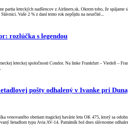
e partia leteckých nadšencov z Airliners.sk. Okrem toho, že spájame s
lávnici. Vaše 2 % z daní tento rok nepôjdu na neurčité...
or: rozlúčka s legendou
meckej leteckej spoločnosti Condor. Na linke Frankfurt – Viedeň – Fra
.
etadlovej pošty odhalený v Ivanke pri Duna
íka venovaného obetiam tragickej havárie letu OK 475, ktorý sa odohral
vaný lietadlom typu Avia AV-14. Pamätník bol dnes slávnostne odhalen