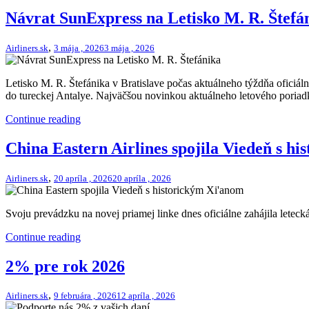
Návrat SunExpress na Letisko M. R. Štefá
,
Airliners.sk
3 mája , 2026
3 mája , 2026
Letisko M. R. Štefánika v Bratislave počas aktuálneho týždňa oficiá
do tureckej Antalye. Najväčšou novinkou aktuálneho letového poriadku
Continue reading
China Eastern Airlines spojila Viedeň s h
,
Airliners.sk
20 apríla , 2026
20 apríla , 2026
Svoju prevádzku na novej priamej linke dnes oficiálne zahájila letec
Continue reading
2% pre rok 2026
,
Airliners.sk
9 februára , 2026
12 apríla , 2026