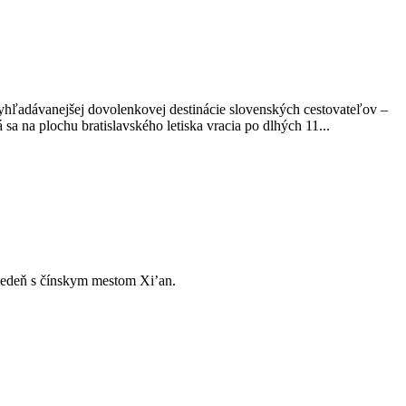
jvyhľadávanejšej dovolenkovej destinácie slovenských cestovateľov –
a na plochu bratislavského letiska vracia po dlhých 11...
 Viedeň s čínskym mestom Xi’an.