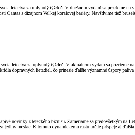
veta letectva za uplynulý týždeň. V dnešnom vydaní sa pozrieme na vie
ti Qantas s dizajnom Veľkej koralovej bariéry. Navštívime tiež brusels
 sveta letectva za uplynulý týždeň. V aktuálnom vydaní sa pozrieme n
 krídla dopravných lietadiel, čo prinesie ďalšie významné úspory paliva
ivé novinky z leteckého biznisu. Zameriame sa predovšetkým na Letisko
a jediný mesiac. K tomuto dynamickému rastu určite prispeje aj ďalšia.