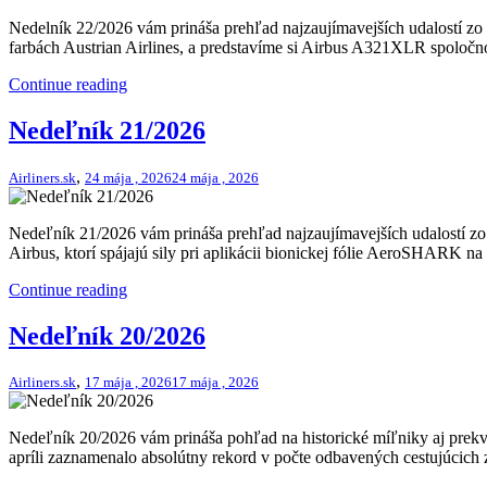
Nedelník 22/2026 vám prináša prehľad najzaujímavejších udalostí zo s
farbách Austrian Airlines, a predstavíme si Airbus A321XLR spoločnos
Continue reading
Nedeľník 21/2026
,
Airliners.sk
24 mája , 2026
24 mája , 2026
Nedeľník 21/2026 vám prináša prehľad najzaujímavejších udalostí zo
Airbus, ktorí spájajú sily pri aplikácii bionickej fólie AeroSHARK na
Continue reading
Nedeľník 20/2026
,
Airliners.sk
17 mája , 2026
17 mája , 2026
Nedeľník 20/2026 vám prináša pohľad na historické míľniky aj prekvap
apríli zaznamenalo absolútny rekord v počte odbavených cestujúcich z