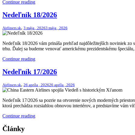
Continue reading
Nedeľník 18/2026
,
Airliners.sk
3 mája , 2026
3 mája , 2026
Nedeľník 18/2026 vám prináša prehľad najdôležitejších noviniek zo s
trhu. Ďalej sa budeme venovať americkému prezidentskému špeciálu, 
Continue reading
Nedeľník 17/2026
,
Airliners.sk
26 apríla , 2026
26 apríla , 2026
Nedeľník 17/2026 sa pozrie na otvorenie nových moderných priestorov
ktorá prechádza rozsiahlou obnovou interiérov, a predstavíme vám víť
Continue reading
Články