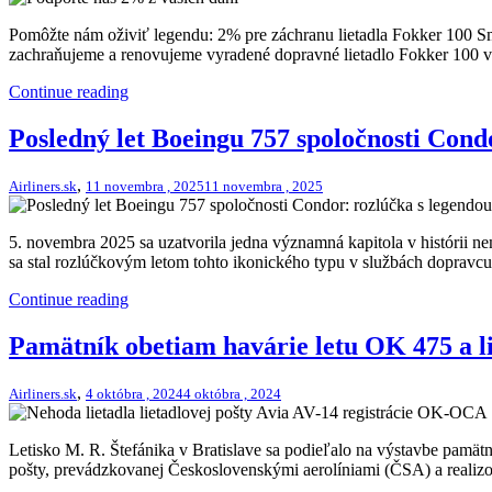
Pomôžte nám oživiť legendu: 2% pre záchranu lietadla Fokker 100 Sm
zachraňujeme a renovujeme vyradené dopravné lietadlo Fokker 100 v S
Continue reading
Posledný let Boeingu 757 spoločnosti Cond
,
Airliners.sk
11 novembra , 2025
11 novembra , 2025
5. novembra 2025 sa uzatvorila jedna významná kapitola v histórii ne
sa stal rozlúčkovým letom tohto ikonického typu v službách dopravcu
Continue reading
Pamätník obetiam havárie letu OK 475 a li
,
Airliners.sk
4 októbra , 2024
4 októbra , 2024
Letisko M. R. Štefánika v Bratislave sa podieľalo na výstavbe pamätn
pošty, prevádzkovanej Československými aerolíniami (ČSA) a realizo