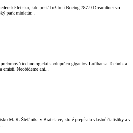
denské letisko, kde pristál už tretí Boeing 787-9 Dreamliner vo
ký park miniatúr...
a prelomovú technologickú spoluprácu gigantov Lufthansa Technik a
 a emisií. Neobídeme ani...
 M. R. Štefánika v Bratislave, ktoré prepísalo vlastné štatistiky a v
..