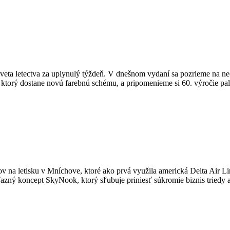
veta letectva za uplynulý týždeň. V dnešnom vydaní sa pozrieme na neč
ktorý dostane novú farebnú schému, a pripomenieme si 60. výročie pa
 na letisku v Mníchove, ktoré ako prvá využila americká Delta Air Lin
azný koncept SkyNook, ktorý sľubuje priniesť súkromie biznis triedy aj