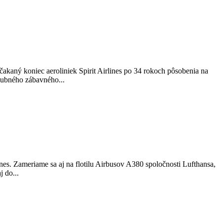
akaný koniec aeroliniek Spirit Airlines po 34 rokoch pôsobenia na
lubného zábavného...
es. Zameriame sa aj na flotilu Airbusov A380 spoločnosti Lufthansa,
 do...