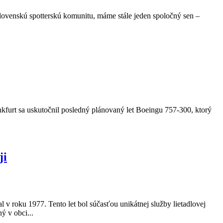
lovenskú spotterskú komunitu, máme stále jeden spoločný sen –
nkfurt sa uskutočnil posledný plánovaný let Boeingu 757-300, ktorý
ji
 v roku 1977. Tento let bol súčasťou unikátnej služby lietadlovej
ý v obci...