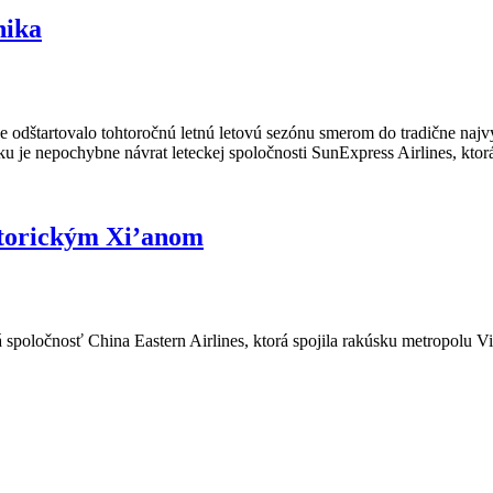
nika
lne odštartovalo tohtoročnú letnú letovú sezónu smerom do tradične na
 je nepochybne návrat leteckej spoločnosti SunExpress Airlines, ktorá s
istorickým Xi’anom
ká spoločnosť China Eastern Airlines, ktorá spojila rakúsku metropolu