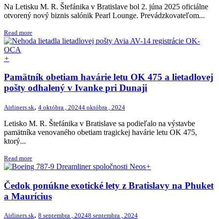
Na Letisku M. R. Štefánika v Bratislave bol 2. júna 2025 oficiálne
otvorený nový biznis salónik Pearl Lounge. Prevádzkovateľom...
Read more
+
Pamätník obetiam havárie letu OK 475 a lietadlovej
pošty odhalený v Ivanke pri Dunaji
,
Airliners.sk
4 októbra , 2024
4 októbra , 2024
Letisko M. R. Štefánika v Bratislave sa podieľalo na výstavbe
pamätníka venovaného obetiam tragickej havárie letu OK 475,
ktorý...
Read more
+
Čedok ponúkne exotické lety z Bratislavy na Phuket
a Maurícius
,
Airliners.sk
8 septembra , 2024
8 septembra , 2024