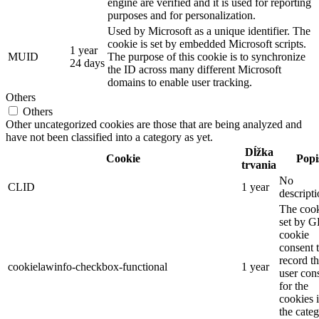
engine are verified and it is used for reporting
purposes and for personalization.
Used by Microsoft as a unique identifier. The
cookie is set by embedded Microsoft scripts.
1 year
MUID
The purpose of this cookie is to synchronize
24 days
the ID across many different Microsoft
domains to enable user tracking.
Others
Others
Other uncategorized cookies are those that are being analyzed and
have not been classified into a category as yet.
Dĺžka
Cookie
Popi
trvania
No
CLID
1 year
descript
The cook
set by 
cookie
consent 
record t
cookielawinfo-checkbox-functional
1 year
user con
for the
cookies 
the cate