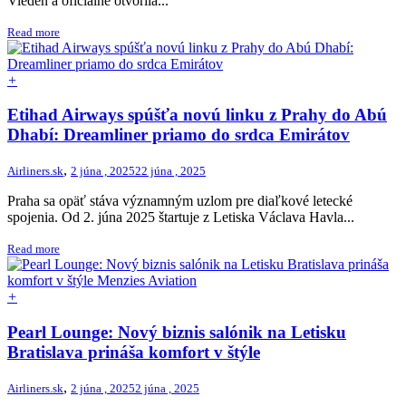
Viedeň a oficiálne otvorila...
Read more
+
Etihad Airways spúšťa novú linku z Prahy do Abú
Dhabí: Dreamliner priamo do srdca Emirátov
,
Airliners.sk
2 júna , 2025
22 júna , 2025
Praha sa opäť stáva významným uzlom pre diaľkové letecké
spojenia. Od 2. júna 2025 štartuje z Letiska Václava Havla...
Read more
+
Pearl Lounge: Nový biznis salónik na Letisku
Bratislava prináša komfort v štýle
,
Airliners.sk
2 júna , 2025
2 júna , 2025