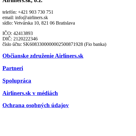
Airliners.sk, o.z.
telefón: +421 903 730 751
email: info@airliners.sk
sídlo: Vetvárska 10, 821 06 Bratislava
IČO: 42413893
DIČ:
2120222346
číslo účtu: SK6083300000002500871928 (Fio banka)
Občianske združenie Airliners.sk
Partneri
Spolupráca
Airliners.sk v médiách
Ochrana osobných údajov