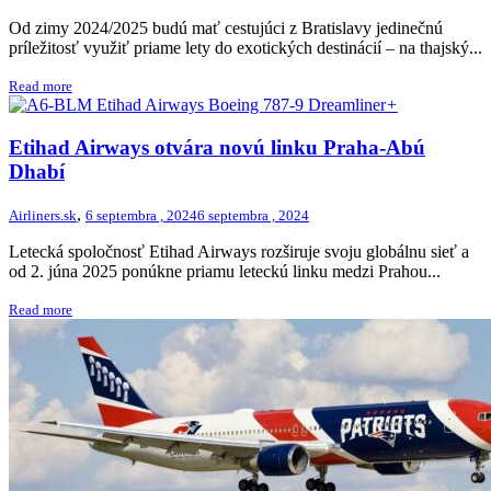
Od zimy 2024/2025 budú mať cestujúci z Bratislavy jedinečnú
príležitosť využiť priame lety do exotických destinácií – na thajský...
Read more
+
Etihad Airways otvára novú linku Praha-Abú
Dhabí
,
Airliners.sk
6 septembra , 2024
6 septembra , 2024
Letecká spoločnosť Etihad Airways rozširuje svoju globálnu sieť a
od 2. júna 2025 ponúkne priamu leteckú linku medzi Prahou...
Read more