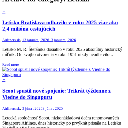
+
Letisko Bratislava odbavilo v roku 2025 viac ako
2,4 milióna cestujúcich
,
Airliners.sk
13 januára , 2026
13 januára , 2026
Letisko M. R. Štefánika dosiahlo v roku 2025 absolútny historický
míľnik. Od svojho otvorenia v roku 1951 nikdy neodbavilo...
Read more
+
Scoot spustil nové spojenie: Trikrát týždenne z
Viedne do Singapuru
,
Airliners.sk
3 júna , 2025
3 júna , 2025
Letecká spoločnosť Scoot, nízkonákladová dcéra renomovaných
Singapore Airlines, dnes historicky po prvýkrát pristála na Letisku