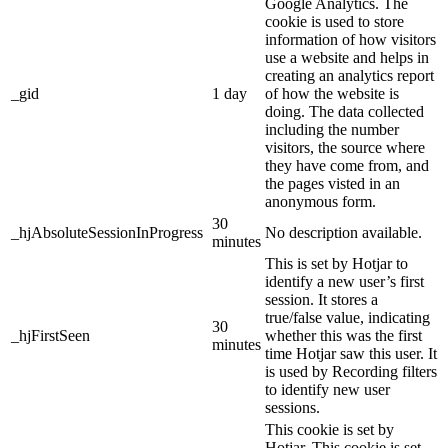
Google Analytics. The
cookie is used to store
information of how visitors
use a website and helps in
creating an analytics report
_gid
1 day
of how the website is
doing. The data collected
including the number
visitors, the source where
they have come from, and
the pages visted in an
anonymous form.
30
_hjAbsoluteSessionInProgress
No description available.
minutes
This is set by Hotjar to
identify a new user’s first
session. It stores a
true/false value, indicating
30
_hjFirstSeen
whether this was the first
minutes
time Hotjar saw this user. It
is used by Recording filters
to identify new user
sessions.
This cookie is set by
Hotjar. This cookie is set