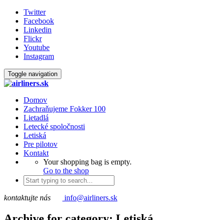
Twitter
Facebook
Linkedin
Flickr
Youtube
Instagram
Toggle navigation
Domov
Zachraňujeme Fokker 100
Lietadlá
Letecké spoločnosti
Letiská
Pre pilotov
Kontakt
Your shopping bag is empty.
Go to the shop
kontaktujte nás
info@airliners.sk
Archive for category: Letiská