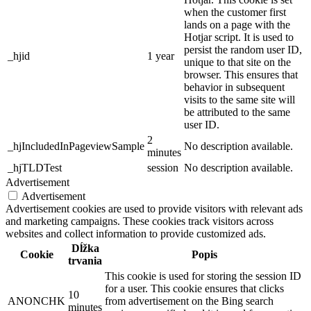
when the customer first
lands on a page with the
Hotjar script. It is used to
persist the random user ID,
_hjid
1 year
unique to that site on the
browser. This ensures that
behavior in subsequent
visits to the same site will
be attributed to the same
user ID.
2
_hjIncludedInPageviewSample
No description available.
minutes
_hjTLDTest
session
No description available.
Advertisement
Advertisement
Advertisement cookies are used to provide visitors with relevant ads
and marketing campaigns. These cookies track visitors across
websites and collect information to provide customized ads.
Dĺžka
Cookie
Popis
trvania
This cookie is used for storing the session ID
for a user. This cookie ensures that clicks
10
ANONCHK
from advertisement on the Bing search
minutes