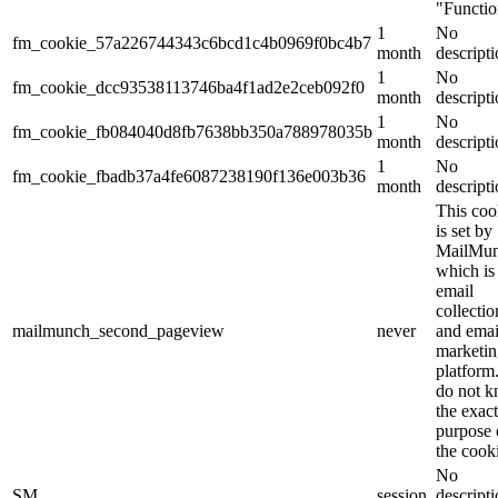
"Functio
1
No
fm_cookie_57a226744343c6bcd1c4b0969f0bc4b7
month
descript
1
No
fm_cookie_dcc93538113746ba4f1ad2e2ceb092f0
month
descript
1
No
fm_cookie_fb084040d8fb7638bb350a788978035b
month
descript
1
No
fm_cookie_fbadb37a4fe6087238190f136e003b36
month
descript
This coo
is set by
MailMu
which is
email
collectio
mailmunch_second_pageview
never
and emai
marketin
platform
do not 
the exact
purpose 
the cook
No
SM
session
descript