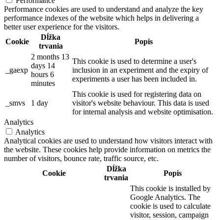
Performance
Performance cookies are used to understand and analyze the key
performance indexes of the website which helps in delivering a
better user experience for the visitors.
Dĺžka
Cookie
Popis
trvania
2 months 13
This cookie is used to determine a user's
days 14
_gaexp
inclusion in an experiment and the expiry of
hours 6
experiments a user has been included in.
minutes
This cookie is used for registering data on
_smvs
1 day
visitor's website behaviour. This data is used
for internal analysis and website optimisation.
Analytics
Analytics
Analytical cookies are used to understand how visitors interact with
the website. These cookies help provide information on metrics the
number of visitors, bounce rate, traffic source, etc.
Dĺžka
Cookie
Popis
trvania
This cookie is installed by
Google Analytics. The
cookie is used to calculate
visitor, session, campaign