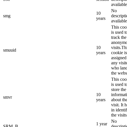
available
No
10
smg
descript
years
available
This coo
is used t
track the
anonym
10
visits.Th
smuuid
years
cookie is
assigned
any visit
who lan
the webs
This coo
is used t
store the
10
informat
smvr
years
about th
visit. It 
in identi
the visits
No
1 year
SRM_B
descript