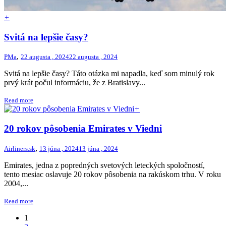
+
Svitá na lepšie časy?
,
PMa
22 augusta , 2024
22 augusta , 2024
Svitá na lepšie časy? Táto otázka mi napadla, keď som minulý rok
prvý krát počul informáciu, že z Bratislavy...
Read more
+
20 rokov pôsobenia Emirates v Viedni
,
Airliners.sk
13 júna , 2024
13 júna , 2024
Emirates, jedna z popredných svetových leteckých spoločností,
tento mesiac oslavuje 20 rokov pôsobenia na rakúskom trhu. V roku
2004,...
Read more
1