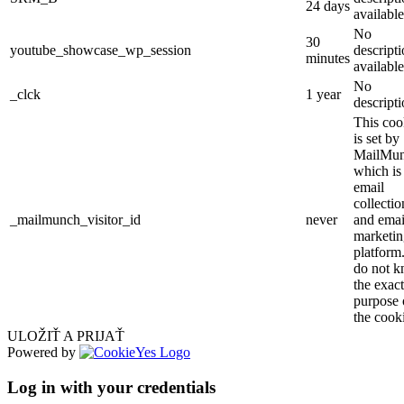
24 days
available
No
30
youtube_showcase_wp_session
descript
minutes
available
No
_clck
1 year
descript
This coo
is set by
MailMu
which is
email
collectio
_mailmunch_visitor_id
never
and emai
marketin
platform
do not 
the exact
purpose 
the cook
ULOŽIŤ A PRIJAŤ
Powered by
Log in with your credentials