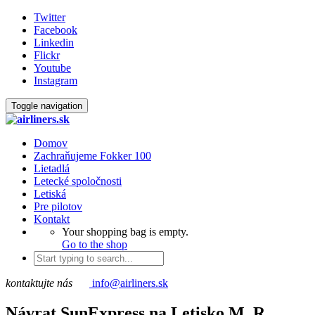
Twitter
Facebook
Linkedin
Flickr
Youtube
Instagram
Toggle navigation
Domov
Zachraňujeme Fokker 100
Lietadlá
Letecké spoločnosti
Letiská
Pre pilotov
Kontakt
Your shopping bag is empty.
Go to the shop
kontaktujte nás
info@airliners.sk
Návrat SunExpress na Letisko M. R.