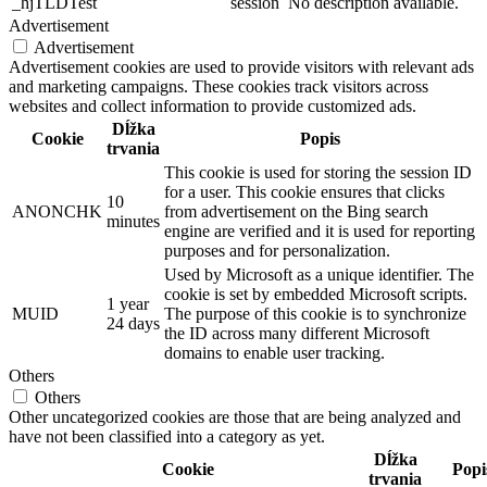
_hjTLDTest
session
No description available.
Advertisement
Advertisement
Advertisement cookies are used to provide visitors with relevant ads
and marketing campaigns. These cookies track visitors across
websites and collect information to provide customized ads.
Dĺžka
Cookie
Popis
trvania
This cookie is used for storing the session ID
for a user. This cookie ensures that clicks
10
ANONCHK
from advertisement on the Bing search
minutes
engine are verified and it is used for reporting
purposes and for personalization.
Used by Microsoft as a unique identifier. The
cookie is set by embedded Microsoft scripts.
1 year
MUID
The purpose of this cookie is to synchronize
24 days
the ID across many different Microsoft
domains to enable user tracking.
Others
Others
Other uncategorized cookies are those that are being analyzed and
have not been classified into a category as yet.
Dĺžka
Cookie
Popi
trvania