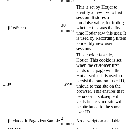
minutes
This is set by Hotjar to
identify a new user’s first
session. It stores a
true/false value, indicating
30
_hjFirstSeen
whether this was the first
minutes
time Hotjar saw this user. It
is used by Recording filters
to identify new user
sessions.
This cookie is set by
Hotjar. This cookie is set
when the customer first
lands on a page with the
Hotjar script. It is used to
persist the random user ID,
_hjid
1 year
unique to that site on the
browser. This ensures that
behavior in subsequent
visits to the same site will
be attributed to the same
user ID.
2
_hjIncludedInPageviewSample
No description available.
minutes