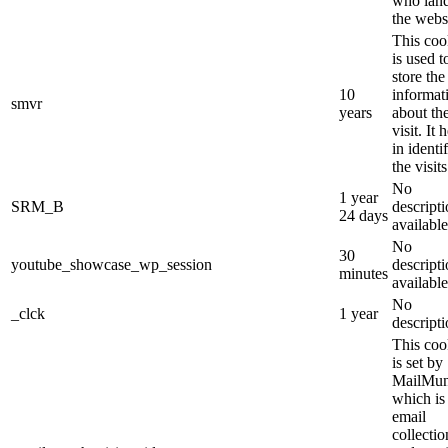
who lan
the webs
This coo
is used t
store the
10
informat
smvr
years
about th
visit. It 
in identi
the visits
No
1 year
SRM_B
descript
24 days
available
No
30
youtube_showcase_wp_session
descript
minutes
available
No
_clck
1 year
descript
This coo
is set by
MailMu
which is
email
collectio