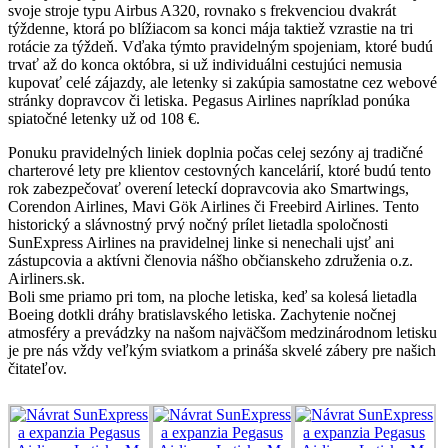
svoje stroje typu Airbus A320, rovnako s frekvenciou dvakrát
týždenne, ktorá po blížiacom sa konci mája taktiež vzrastie na tri
rotácie za týždeň. Vďaka týmto pravidelným spojeniam, ktoré budú
trvať až do konca októbra, si už individuálni cestujúci nemusia
kupovať celé zájazdy, ale letenky si zakúpia samostatne cez webové
stránky dopravcov či letiska. Pegasus Airlines napríklad ponúka
spiatočné letenky už od 108 €.
Ponuku pravidelných liniek doplnia počas celej sezóny aj tradičné
charterové lety pre klientov cestovných kancelárií, ktoré budú tento
rok zabezpečovať overení leteckí dopravcovia ako Smartwings,
Corendon Airlines, Mavi Gök Airlines či Freebird Airlines. Tento
historický a slávnostný prvý nočný prílet lietadla spoločnosti
SunExpress Airlines na pravidelnej linke si nenechali ujsť ani
zástupcovia a aktívni členovia nášho občianskeho združenia o.z.
Airliners.sk.
Boli sme priamo pri tom, na ploche letiska, keď sa kolesá lietadla
Boeing dotkli dráhy bratislavského letiska. Zachytenie nočnej
atmosféry a prevádzky na našom najväčšom medzinárodnom letisku
je pre nás vždy veľkým sviatkom a prináša skvelé zábery pre našich
čitateľov.