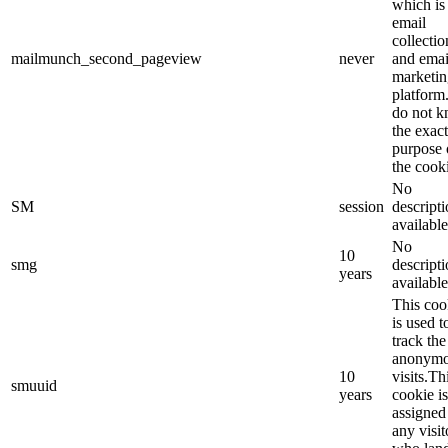
which is
email
collectio
mailmunch_second_pageview
never
and emai
marketin
platform
do not 
the exact
purpose 
the cook
No
SM
session
descript
available
No
10
smg
descript
years
available
This coo
is used t
track the
anonym
10
visits.Th
smuuid
years
cookie is
assigned
any visit