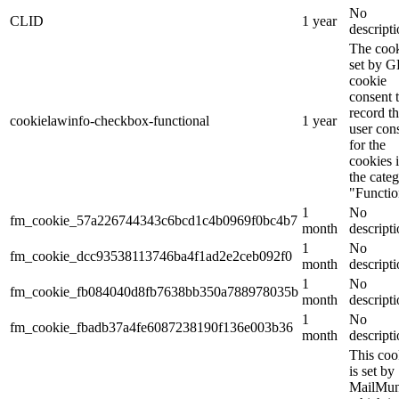
No
CLID
1 year
descript
The cook
set by 
cookie
consent 
record t
cookielawinfo-checkbox-functional
1 year
user con
for the
cookies 
the cate
"Functio
1
No
fm_cookie_57a226744343c6bcd1c4b0969f0bc4b7
month
descript
1
No
fm_cookie_dcc93538113746ba4f1ad2e2ceb092f0
month
descript
1
No
fm_cookie_fb084040d8fb7638bb350a788978035b
month
descript
1
No
fm_cookie_fbadb37a4fe6087238190f136e003b36
month
descript
This coo
is set by
MailMu