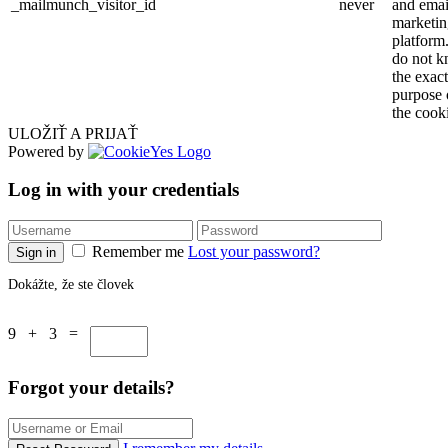
_mailmunch_visitor_id
never
and emai
marketin
platform
do not 
the exact
purpose 
the cook
ULOŽIŤ A PRIJAŤ
Powered by
Log in with your credentials
Remember me
Lost your password?
Sign in
Dokážte, že ste človek
9 + 3 =
Forgot your details?