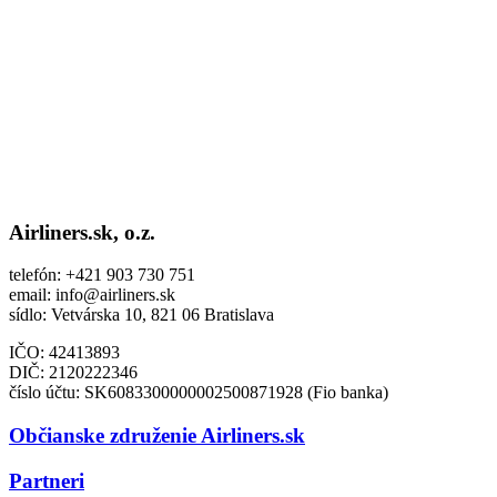
Airliners.sk, o.z.
telefón: +421 903 730 751
email: info@airliners.sk
sídlo: Vetvárska 10, 821 06 Bratislava
IČO: 42413893
DIČ:
2120222346
číslo účtu: SK6083300000002500871928 (Fio banka)
Občianske združenie Airliners.sk
Partneri