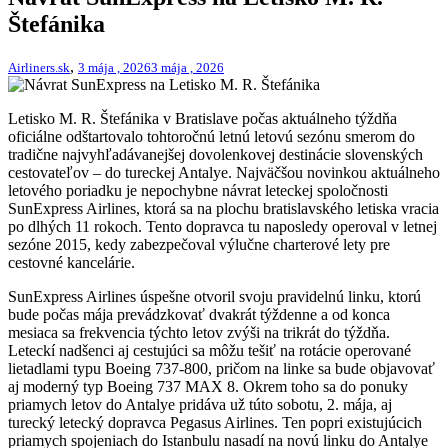
Štefánika
,
Airliners.sk
3 mája , 2026
3 mája , 2026
Letisko M. R. Štefánika v Bratislave počas aktuálneho týždňa
oficiálne odštartovalo tohtoročnú letnú letovú sezónu smerom do
tradične najvyhľadávanejšej dovolenkovej destinácie slovenských
cestovateľov – do tureckej Antalye. Najväčšou novinkou aktuálneho
letového poriadku je nepochybne návrat leteckej spoločnosti
SunExpress Airlines, ktorá sa na plochu bratislavského letiska vracia
po dlhých 11 rokoch. Tento dopravca tu naposledy operoval v letnej
sezóne 2015, kedy zabezpečoval výlučne charterové lety pre
cestovné kancelárie.
SunExpress Airlines úspešne otvoril svoju pravidelnú linku, ktorú
bude počas mája prevádzkovať dvakrát týždenne a od konca
mesiaca sa frekvencia týchto letov zvýši na trikrát do týždňa.
Leteckí nadšenci aj cestujúci sa môžu tešiť na rotácie operované
lietadlami typu Boeing 737-800, pričom na linke sa bude objavovať
aj moderný typ Boeing 737 MAX 8. Okrem toho sa do ponuky
priamych letov do Antalye pridáva už túto sobotu, 2. mája, aj
turecký letecký dopravca Pegasus Airlines. Ten popri existujúcich
priamych spojeniach do Istanbulu nasadí na novú linku do Antalye