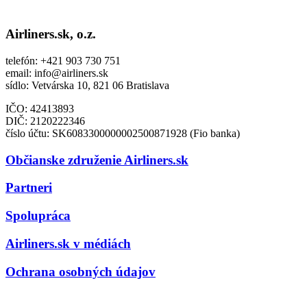
Airliners.sk, o.z.
telefón: +421 903 730 751
email: info@airliners.sk
sídlo: Vetvárska 10, 821 06 Bratislava
IČO: 42413893
DIČ:
2120222346
číslo účtu: SK6083300000002500871928 (Fio banka)
Občianske združenie Airliners.sk
Partneri
Spolupráca
Airliners.sk v médiách
Ochrana osobných údajov