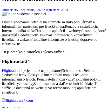
,
Airliners.sk
2 septembra , 2023
2 septembra , 2023
Online sledovanie lietadiel na internete sa stalo populárnym a
informačným nástrojom pre leteckých nadšencov a cestujúcich.
Internet ponúka niekoľko online aplikácií a webových stránok, ktoré
umožňujú sledovať lety, získavať informácie o konkrétnych
lietadlách a získavať aktuálne informácie o leteckej doprave po
celom svete.
Tu je prehľad niektorých z týchto služieb:
Flightradar24
Flightradar24
je jednou z najpopulárnejších online služieb na
sledovanie letov. Poskytuje interaktívnu mapu s real-time
informáciami o letoch. Používatelia môžu vidieť aktuálnu polohu
lietadiel, rýchlosť, výšku, trasu letu a ďalšie technické údaje. Táto
služba je dostupná na webe aj vo forme mobilnej aplikácie pre
smartfóny.