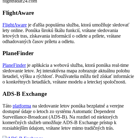
flightradar24.com
FlightAware
FlightAware
je ďalšia populárna služba, ktorá umožňuje sledovať
lety online. Ponúka širokú škálu funkcií, vrátane sledovania
letových tras, získavania informácií o odlete a prílete, vrátane
odhadovaných časov príletu a odletu.
PlaneFinder
PlaneFinder
je aplikácia a webová služba, ktorá ponúka real-time
sledovanie letov. Jej interaktívna mapa zobrazuje aktuálnu polohu
lietadiel, výšku a rýchlosť. Používatelia môžu tiež získať informácie
o konkrétnych lietadlách, vrátane modelu a leteckej spoločnosti.
ADS-B Exchange
Táto
platforma
na sledovanie letov ponúka bezplatné a verejne
dostupné údaje o letoch zo systému Automatic Dependent
Surveillance-Broadcast (ADS-B). Na rozdiel od niektorých
komerčných služieb umožňuje ADS-B Exchange prístup k
rozsiahlejším údajom, vrátane letov mimo tradičných trás.