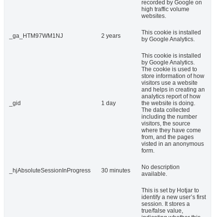
recorded by Google on
high traffic volume
websites.
This cookie is installed
_ga_HTM97WM1NJ
2 years
by Google Analytics.
This cookie is installed
by Google Analytics.
The cookie is used to
store information of how
visitors use a website
and helps in creating an
analytics report of how
_gid
1 day
the website is doing.
The data collected
including the number
visitors, the source
where they have come
from, and the pages
visted in an anonymous
form.
No description
_hjAbsoluteSessionInProgress
30 minutes
available.
This is set by Hotjar to
identify a new user’s first
session. It stores a
true/false value,