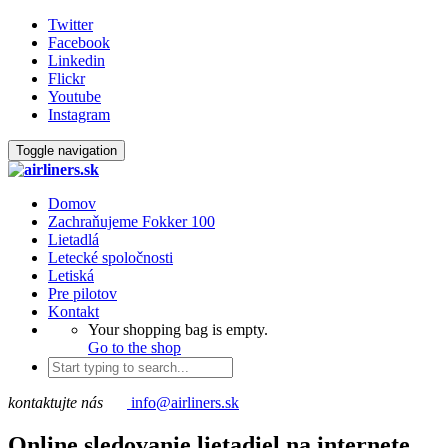
Twitter
Facebook
Linkedin
Flickr
Youtube
Instagram
Toggle navigation
Domov
Zachraňujeme Fokker 100
Lietadlá
Letecké spoločnosti
Letiská
Pre pilotov
Kontakt
Your shopping bag is empty.
Go to the shop
kontaktujte nás
info@airliners.sk
Online sledovanie lietadiel na internete