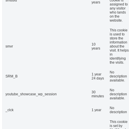
smuuid
cookie is
years
assigned to
any visitor
who lands
on the
website.
This cookie
is used to
store the
information
10
smvr
about the
years
visit. It helps
in
identifying
the visits.
No
1 year
SRM_B
description
24 days
available.
No
30
youtube_showcase_wp_session
description
minutes
available.
No
_clck
1 year
description
This cookie
is set by