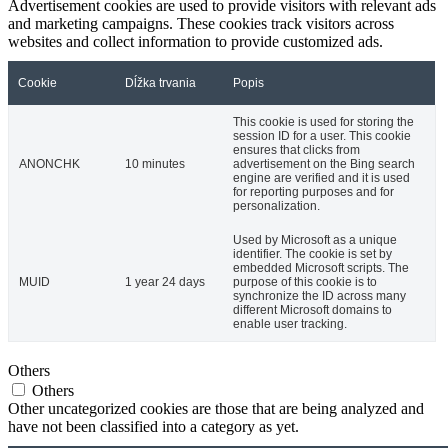
Advertisement cookies are used to provide visitors with relevant ads
and marketing campaigns. These cookies track visitors across
websites and collect information to provide customized ads.
Cookie
Dĺžka trvania
Popis
This cookie is used for storing the
session ID for a user. This cookie
ensures that clicks from
ANONCHK
10 minutes
advertisement on the Bing search
engine are verified and it is used
for reporting purposes and for
personalization.
Used by Microsoft as a unique
identifier. The cookie is set by
embedded Microsoft scripts. The
MUID
1 year 24 days
purpose of this cookie is to
synchronize the ID across many
different Microsoft domains to
enable user tracking.
Others
Others
Other uncategorized cookies are those that are being analyzed and
have not been classified into a category as yet.