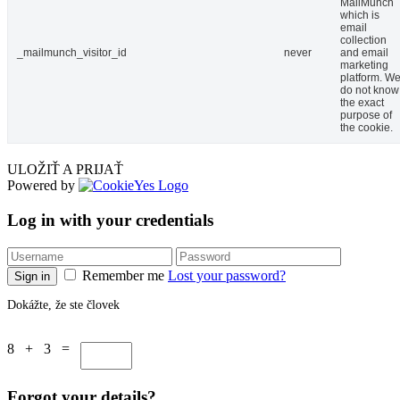
MailMunch
which is
email
collection
_mailmunch_visitor_id
never
and email
marketing
platform. W
do not know
the exact
purpose of
the cookie.
ULOŽIŤ A PRIJAŤ
Powered by
Log in with your credentials
Remember me
Lost your password?
Sign in
Dokážte, že ste človek
8 + 3 =
Forgot your details?