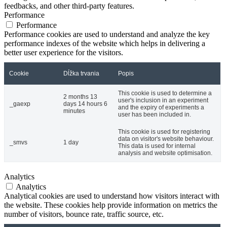
feedbacks, and other third-party features.
Performance
Performance
Performance cookies are used to understand and analyze the key
performance indexes of the website which helps in delivering a
better user experience for the visitors.
Cookie
Dĺžka trvania
Popis
This cookie is used to determine a
2 months 13
user's inclusion in an experiment
_gaexp
days 14 hours 6
and the expiry of experiments a
minutes
user has been included in.
This cookie is used for registering
data on visitor's website behaviour.
_smvs
1 day
This data is used for internal
analysis and website optimisation.
Analytics
Analytics
Analytical cookies are used to understand how visitors interact with
the website. These cookies help provide information on metrics the
number of visitors, bounce rate, traffic source, etc.