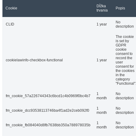
Dĺžka
Cookie
Popis
trvania
No
CLID
1 year
description
The cookie
is set by
GDPR
cookie
consent to
record the
cookielawinfo-checkbox-functional
1 year
user
consent for
the cookies
in the
category
"Functional"
1
No
fm_cookie_57a226744343c6bcd1c4b0969f0bc4b7
month
description
1
No
fm_cookie_dcc93538113746ba4f1ad2e2ceb092f0
month
description
1
No
fm_cookie_fb084040d8fb7638bb350a788978035b
month
description