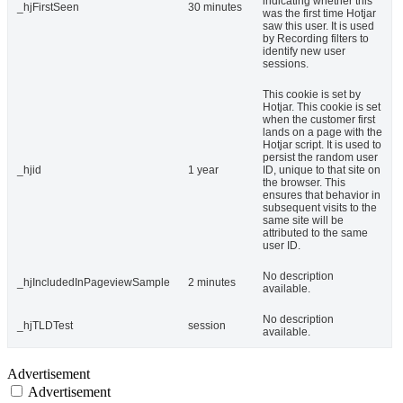
indicating whether this
_hjFirstSeen
30 minutes
was the first time Hotjar
saw this user. It is used
by Recording filters to
identify new user
sessions.
This cookie is set by
Hotjar. This cookie is set
when the customer first
lands on a page with the
Hotjar script. It is used to
persist the random user
_hjid
1 year
ID, unique to that site on
the browser. This
ensures that behavior in
subsequent visits to the
same site will be
attributed to the same
user ID.
No description
_hjIncludedInPageviewSample
2 minutes
available.
No description
_hjTLDTest
session
available.
Advertisement
Advertisement