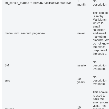
1
No
fm_cookie_fbadb37a4fe6087238190f136e003b36
month
description
This cookie
is set by
MailMunch
which is
email
collection
mailmunch_second_pageview
never
and email
marketing
platform. W
do not know
the exact
purpose of
the cookie.
No
SM
session
description
available.
No
10
smg
description
years
available.
This cookie
is used to
track the
anonymous
visits.This
10