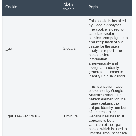
Dĺžka
Cookie
Popis
trvania
This cookie is installed
by Google Analytics.
The cookie is used to
calculate visitor,
session, campaign data
and keep track of site
usage for the site's
_ga
2 years
analytics report. The
cookies store
information
anonymously and
assign a randomly
generated number to
identify unique visitors.
This is a pattern type
cookie set by Google
Analytics, where the
pattern element on the
name contains the
unique identity number
of the account or
_gat_UA-58277916-1
1 minute
website it relates to. It
appears to be a
variation of the _gat
cookie which is used to
limit the amount of data