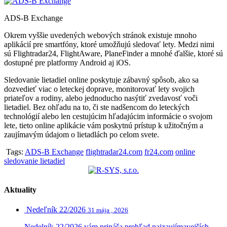
ADS-B Exchange
Okrem vyššie uvedených webových stránok existuje mnoho
aplikácií pre smartfóny, ktoré umožňujú sledovať lety. Medzi nimi
sú Flightradar24, FlightAware, PlaneFinder a mnohé ďalšie, ktoré sú
dostupné pre platformy Android aj iOS.
Sledovanie lietadiel online poskytuje zábavný spôsob, ako sa
dozvedieť viac o leteckej doprave, monitorovať lety svojich
priateľov a rodiny, alebo jednoducho nasýtiť zvedavosť voči
lietadiel. Bez ohľadu na to, či ste nadšencom do leteckých
technológií alebo len cestujúcim hľadajúcim informácie o svojom
lete, tieto online aplikácie vám poskytnú prístup k užitočným a
zaujímavým údajom o lietadlách po celom svete.
Tags:
ADS-B Exchange
flightradar24.com
fr24.com
online
sledovanie lietadiel
Aktuality
Nedeľník 22/2026
31 mája , 2026
Nedelník 22/2026 vám prináša prehľad najzaujímavejších