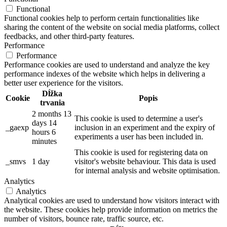
Functional
Functional cookies help to perform certain functionalities like
sharing the content of the website on social media platforms, collect
feedbacks, and other third-party features.
Performance
Performance
Performance cookies are used to understand and analyze the key
performance indexes of the website which helps in delivering a
better user experience for the visitors.
Dĺžka
Cookie
Popis
trvania
2 months 13
This cookie is used to determine a user's
days 14
_gaexp
inclusion in an experiment and the expiry of
hours 6
experiments a user has been included in.
minutes
This cookie is used for registering data on
_smvs
1 day
visitor's website behaviour. This data is used
for internal analysis and website optimisation.
Analytics
Analytics
Analytical cookies are used to understand how visitors interact with
the website. These cookies help provide information on metrics the
number of visitors, bounce rate, traffic source, etc.