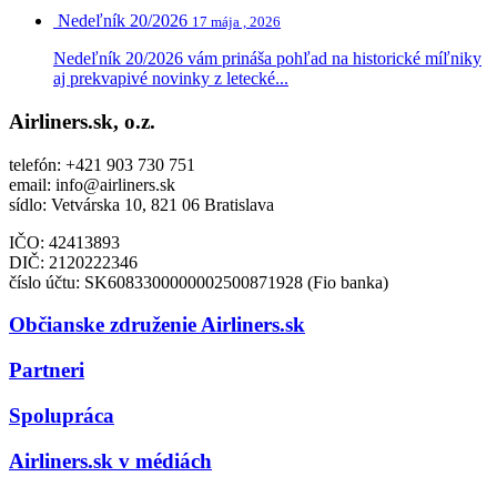
Nedeľník 20/2026
17 mája , 2026
Nedeľník 20/2026 vám prináša pohľad na historické míľniky
aj prekvapivé novinky z letecké...
Airliners.sk, o.z.
telefón: +421 903 730 751
email: info@airliners.sk
sídlo: Vetvárska 10, 821 06 Bratislava
IČO: 42413893
DIČ:
2120222346
číslo účtu: SK6083300000002500871928 (Fio banka)
Občianske združenie Airliners.sk
Partneri
Spolupráca
Airliners.sk v médiách