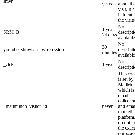
smvr
years
about th
visit. It 
in identi
the visits
No
1 year
SRM_B
descript
24 days
available
No
30
youtube_showcase_wp_session
descript
minutes
available
No
_clck
1 year
descript
This coo
is set by
MailMu
which is
email
collectio
_mailmunch_visitor_id
never
and emai
marketin
platform
do not 
the exact
purpose 