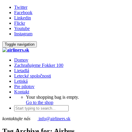
Twitter
Facebook
Linkedin
Flickr
Youtube
Instagram
Toggle navigation
Domov
Zachraňujeme Fokker 100
Lietadlá
Letecké spoločnosti
Letiská
Pre pilotov
Kontakt
Your shopping bag is empty.
Go to the shop
kontaktujte nás
info@airliners.sk
Tag Archive for: Airbus