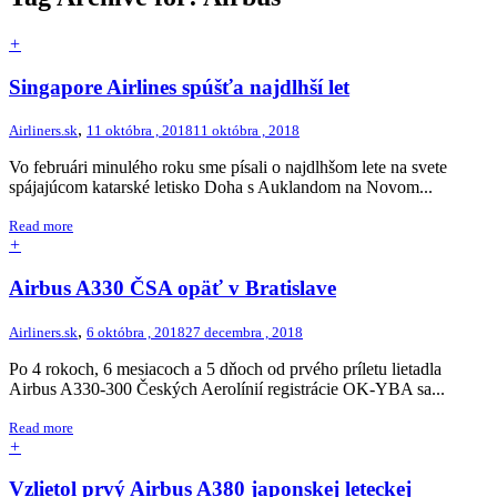
+
Singapore Airlines spúšťa najdlhší let
,
Airliners.sk
11 októbra , 2018
11 októbra , 2018
Vo februári minulého roku sme písali o najdlhšom lete na svete
spájajúcom katarské letisko Doha s Auklandom na Novom...
Read more
+
Airbus A330 ČSA opäť v Bratislave
,
Airliners.sk
6 októbra , 2018
27 decembra , 2018
Po 4 rokoch, 6 mesiacoch a 5 dňoch od prvého príletu lietadla
Airbus A330-300 Českých Aerolínií registrácie OK-YBA sa...
Read more
+
Vzlietol prvý Airbus A380 japonskej leteckej