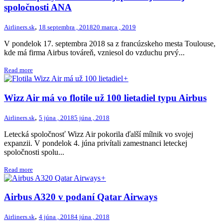
spoločnosti ANA
,
Airliners.sk
18 septembra , 2018
20 marca , 2019
V pondelok 17. septembra 2018 sa z francúzskeho mesta Toulouse,
kde má firma Airbus továreň, vzniesol do vzduchu prvý...
Read more
+
Wizz Air má vo flotile už 100 lietadiel typu Airbus
,
Airliners.sk
5 júna , 2018
5 júna , 2018
Letecká spoločnosť Wizz Air pokorila ďalší mílnik vo svojej
expanzii. V pondelok 4. júna privítali zamestnanci leteckej
spoločnosti spolu...
Read more
+
Airbus A320 v podaní Qatar Airways
,
Airliners.sk
4 júna , 2018
4 júna , 2018