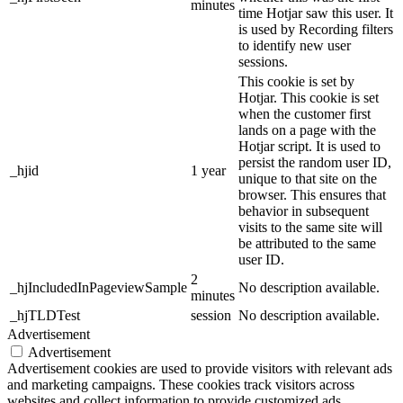
minutes
time Hotjar saw this user. It
is used by Recording filters
to identify new user
sessions.
This cookie is set by
Hotjar. This cookie is set
when the customer first
lands on a page with the
Hotjar script. It is used to
persist the random user ID,
_hjid
1 year
unique to that site on the
browser. This ensures that
behavior in subsequent
visits to the same site will
be attributed to the same
user ID.
2
_hjIncludedInPageviewSample
No description available.
minutes
_hjTLDTest
session
No description available.
Advertisement
Advertisement
Advertisement cookies are used to provide visitors with relevant ads
and marketing campaigns. These cookies track visitors across
websites and collect information to provide customized ads.