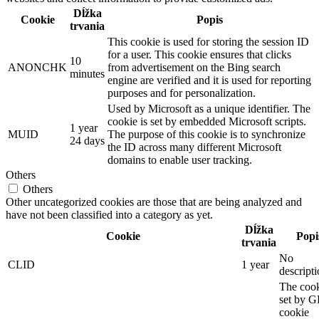
Dĺžka
Cookie
Popis
trvania
This cookie is used for storing the session ID
for a user. This cookie ensures that clicks
10
ANONCHK
from advertisement on the Bing search
minutes
engine are verified and it is used for reporting
purposes and for personalization.
Used by Microsoft as a unique identifier. The
cookie is set by embedded Microsoft scripts.
1 year
MUID
The purpose of this cookie is to synchronize
24 days
the ID across many different Microsoft
domains to enable user tracking.
Others
Others
Other uncategorized cookies are those that are being analyzed and
have not been classified into a category as yet.
Dĺžka
Cookie
Popi
trvania
No
CLID
1 year
descript
The cook
set by 
cookie