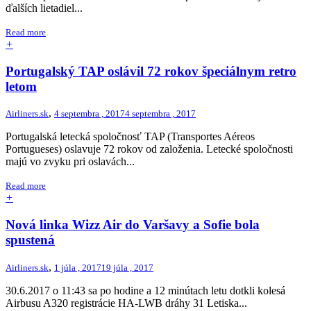
ďalších lietadiel...
Read more
+
Portugalský TAP oslávil 72 rokov špeciálnym retro
letom
,
Airliners.sk
4 septembra , 2017
4 septembra , 2017
Portugalská letecká spoločnosť TAP (Transportes Aéreos
Portugueses) oslavuje 72 rokov od založenia. Letecké spoločnosti
majú vo zvyku pri oslavách...
Read more
+
Nová linka Wizz Air do Varšavy a Sofie bola
spustená
,
Airliners.sk
1 júla , 2017
19 júla , 2017
30.6.2017 o 11:43 sa po hodine a 12 minútach letu dotkli kolesá
Airbusu A320 registrácie HA-LWB dráhy 31 Letiska...