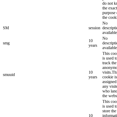
do not 
the exact
purpose 
the cook
No
SM
session
descript
available
No
10
smg
descript
years
available
This coo
is used t
track the
anonym
10
visits.Th
smuuid
years
cookie is
assigned
any visit
who lan
the webs
This coo
is used t
store the
10
informat