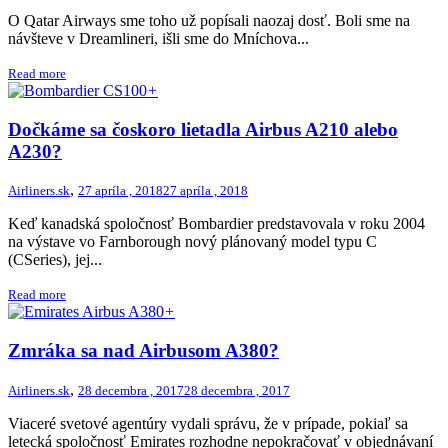
O Qatar Airways sme toho už popísali naozaj dosť. Boli sme na
návšteve v Dreamlineri, išli sme do Mníchova...
Read more
+
Dočkáme sa čoskoro lietadla Airbus A210 alebo
A230?
,
Airliners.sk
27 apríla , 2018
27 apríla , 2018
Keď kanadská spoločnosť Bombardier predstavovala v roku 2004
na výstave vo Farnborough nový plánovaný model typu C
(CSeries), jej...
Read more
+
Zmráka sa nad Airbusom A380?
,
Airliners.sk
28 decembra , 2017
28 decembra , 2017
Viaceré svetové agentúry vydali správu, že v prípade, pokiaľ sa
letecká spoločnosť Emirates rozhodne nepokračovať v objednávaní