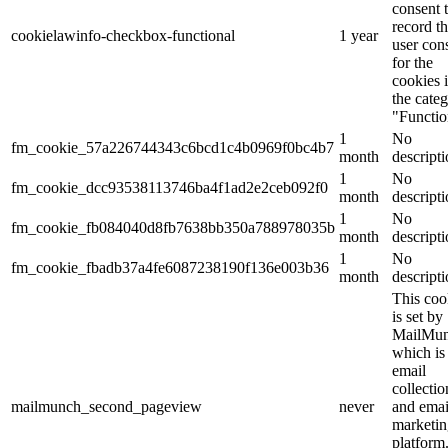
consent 
record t
cookielawinfo-checkbox-functional
1 year
user con
for the
cookies 
the cate
"Functio
1
No
fm_cookie_57a226744343c6bcd1c4b0969f0bc4b7
month
descript
1
No
fm_cookie_dcc93538113746ba4f1ad2e2ceb092f0
month
descript
1
No
fm_cookie_fb084040d8fb7638bb350a788978035b
month
descript
1
No
fm_cookie_fbadb37a4fe6087238190f136e003b36
month
descript
This coo
is set by
MailMu
which is
email
collectio
mailmunch_second_pageview
never
and emai
marketin
platform